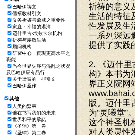
祈祷的意义
巴哈伊祷文
儒禧教材引文
生活的特征
义务祈祷与斋戒之重要性
性发展及生
家庭：幸福的港湾
一系列深远
迈什里古-埃兹卡尔机构
祈祷与虔敬生活
提供了实践
顾问机构
研習中心：實現更高水平之
職能
2. 《迈什
当今世界失序与混乱之状况
构》本书为
及巴哈伊应有品行
关于遗嘱的一些引文
界正义院网
巴哈伊圣作
www.bahai
其他
版。迈什里
人类的繁荣
为“灵曦堂”
谁在书写我们的未来
世界和平的承諾
这个神圣机
《圣辅》第一卷
对人类灵性
《圣辅》第二卷