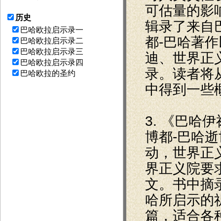
可估量的影
历史
辑录了来自
巴哈欧拉启示录一
都-巴哈著作
巴哈欧拉启示录二
巴哈欧拉启示录三
迪、世界正
巴哈欧拉启示录四
录。读者将
巴哈欧拉的圣约
中得到一些
3. 《巴哈
博都-巴哈
动，世界正
界正义院要
文。书中摘
哈所启示的
篇，适合各