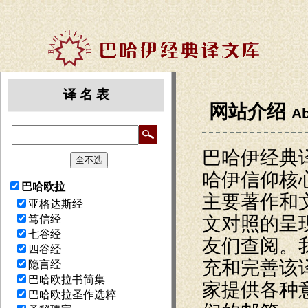
译 名 表
网站介绍
Ab
巴哈伊经典
哈伊信仰核
巴哈欧拉
主要著作和
亚格达斯经
文对照的呈
笃信经
七谷经
友们查阅。
四谷经
充和完善该
隐言经
巴哈欧拉书简集
家提供各种
巴哈欧拉圣作选粹