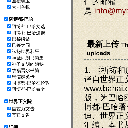
们的邮箱
圣秘瑰宝
大同圣帐
是
info@myb
阿博都-巴哈
阿博都-巴哈文选
阿博都-巴哈遗嘱
巴黎谈话
最新上传
Th
已答之问
弘扬世界和平
uploads
神圣计划书简集
神圣文明的隐秘
1. 《祈祷
致福雷尔书简
忠信群英传
译自世界正
阿博都-巴哈在伦敦
www.bahai
阿博都-巴哈祷文
版，为巴哈
世界正义院
博都-巴哈著
里兹万文告
迪、世界正
其它文告
汇编。本书
汇编